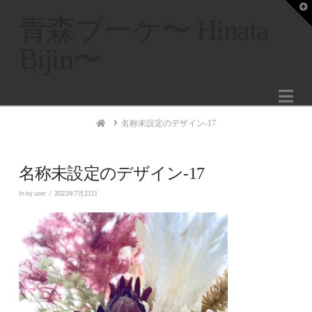
T
t
青森ブーケ〜 Hinata
W
Bijin〜
Na
Home
名称未設定のデザイン-17
名称未設定のデザイン-17
In by user
2023年7月21日