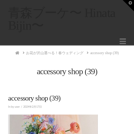
T
t
青森ブーケ〜 Hinata
W
Bijin〜
Na
Home
お花が沢山選べる！春ウェディング
accessory shop (39)
accessory shop (39)
accessory shop (39)
In by user
2024年2月17日