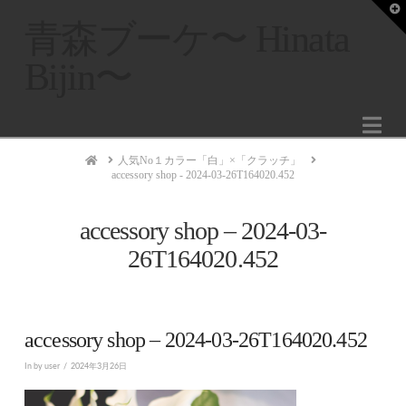
T
t
青森ブーケ〜 Hinata
W
Bijin〜
Na
Home
人気No１カラー「白」×「クラッチ」
accessory shop - 2024-03-26T164020.452
accessory shop – 2024-03-
26T164020.452
accessory shop – 2024-03-26T164020.452
In by user
2024年3月26日