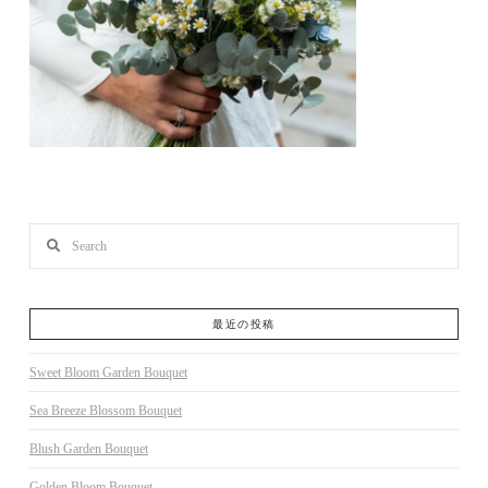
Search
最近の投稿
Sweet Bloom Garden Bouquet
Sea Breeze Blossom Bouquet
Blush Garden Bouquet
Golden Bloom Bouquet