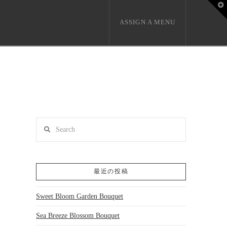
T
t
W
ASSIGN A MENU
Search
最近の投稿
Sweet Bloom Garden Bouquet
Sea Breeze Blossom Bouquet