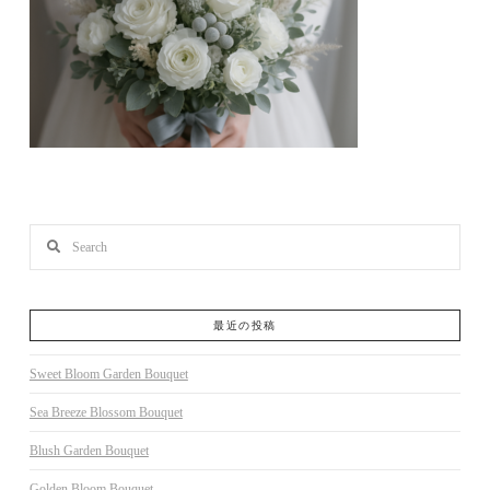
Search
最近の投稿
Sweet Bloom Garden Bouquet
Sea Breeze Blossom Bouquet
Blush Garden Bouquet
Golden Bloom Bouquet