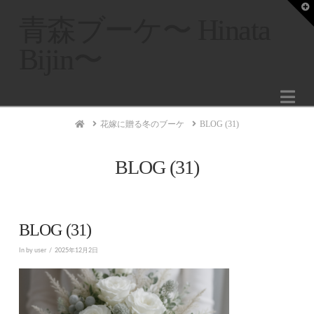
T
t
青森ブーケ〜 Hinata
W
Bijin〜
Na
Home
花嫁に贈る冬のブーケ
BLOG (31)
BLOG (31)
BLOG (31)
In by user
2025年12月2日