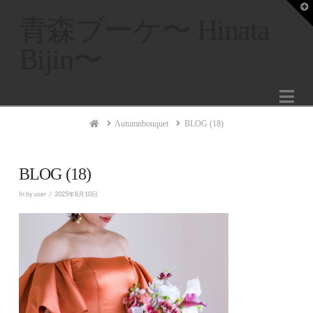
T
t
青森ブーケ〜 Hinata
W
Bijin〜
Na
Home
Autumnbouquet
BLOG (18)
BLOG (18)
In by user
2025年8月10日