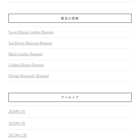
最近の投稿
Sweet Bloom Garden Bouquet
Sea Breeze Blossom Bouquet
Blush Garden Bouquet
Golden Bloom Bouquet
Elegant Burgundy Bouquet
アーカイブ
2026年2月
2026年1月
2025年12月