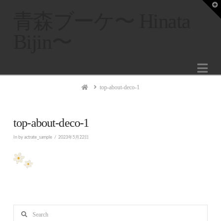
T
t
青森ブーケ〜 Hinata
W
Bijin〜
Na
Home
top-about-deco-1
top-about-deco-1
In by actrate_sample
2023年5月22日
Search