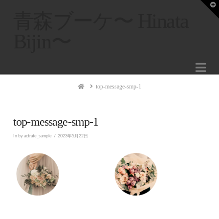
T
t
青森ブーケ〜 Hinata
W
Bijin〜
Na
Home
top-message-smp-1
top-message-smp-1
In by actrate_sample
2023年5月22日