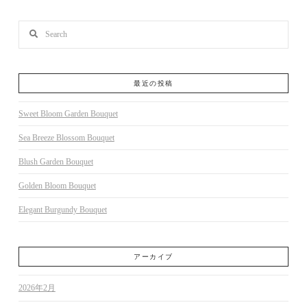
Search
最近の投稿
Sweet Bloom Garden Bouquet
Sea Breeze Blossom Bouquet
Blush Garden Bouquet
Golden Bloom Bouquet
Elegant Burgundy Bouquet
アーカイブ
2026年2月